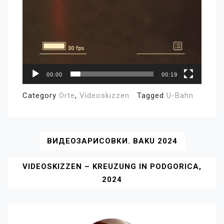
00:00
00:19
Category
Orte
,
Videoskizzen
Tagged
U-Bahn
Beitragsnavigation
ВИДЕОЗАРИСОВКИ. BAKU 2024
VIDEOSKIZZEN – KREUZUNG IN PODGORICA,
2024